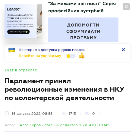
"За межами звітності" Серія
RU
професійних зустрічей
БУХГАЛТЕР
.UA
ДОПОМОГТИ
СФОРМУВАТИ
ПРОГРАМУ
Ця сторінка доступна рідною мовою.
Перейти на українську
Учет в отраслях
Парламент принял
революционные изменения в НКУ
по волонтерской деятельности
16 августа 2022, 08:55
1713
0
Автор:
Алла Король, главный редактор "БУХГАЛТЕР.UA"