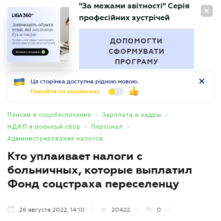
"За межами звітності" Серія
RU
професійних зустрічей
БУХГАЛТЕР
.UA
ДОПОМОГТИ
СФОРМУВАТИ
ПРОГРАМУ
Ця сторінка доступна рідною мовою.
Перейти на українську
•
•
Пенсии и соцобеспечение
Зарплата и кадры
•
•
НДФЛ и военный сбор
Персонал
Администрирование налогов
Кто уплаивает налоги с
больничных, которые выплатил
Фонд соцстраха переселенцу
26 августа 2022, 14:10
20422
0