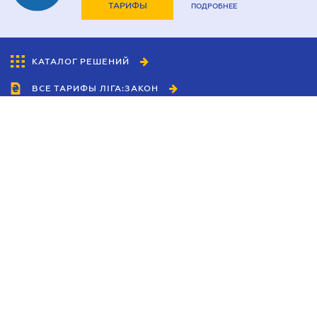
ТАРИФЫ
ПОДРОБНЕЕ
КАТАЛОГ РЕШЕНИЙ
ВСЕ ТАРИФЫ ЛІГА:ЗАКОН
Сотрудничество
Агенты
Дилеры
Политика
конфиденциальности
Условия использования
сайта
Реклама
Блог
Новости компании