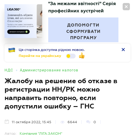
"За межами звітності" Серія
RU
професійних зустрічей
БУХГАЛТЕР
.UA
ДОПОМОГТИ
СФОРМУВАТИ
ПРОГРАМУ
Ця сторінка доступна рідною мовою.
Перейти на українську
•
НДС
Администрирование налогов
Жалобу на решение об отказе в
регистрации НН/РК можно
направить повторно, если
допустили ошибку – ГНС
11 октября 2022, 15:45
6644
0
Автор:
Компания "ЛІГА:ЗАКОН"