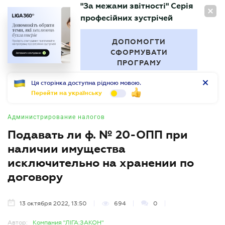
"За межами звітності" Серія
RU
професійних зустрічей
БУХГАЛТЕР
.UA
ДОПОМОГТИ
СФОРМУВАТИ
ПРОГРАМУ
Ця сторінка доступна рідною мовою.
Перейти на українську
Администрирование налогов
Подавать ли ф. № 20-ОПП при
наличии имущества
исключительно на хранении по
договору
13 октября 2022, 13:50
694
0
Автор:
Компания "ЛІГА:ЗАКОН"