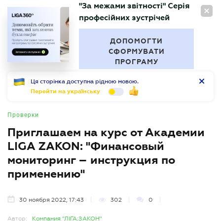
"За межами звітності" Серія
RU
професійних зустрічей
БУХГАЛТЕР
.UA
ДОПОМОГТИ
СФОРМУВАТИ
ПРОГРАМУ
Ця сторінка доступна рідною мовою.
Перейти на українську
Проверки
Приглашаем на курс от Академии
LIGA ZAKON: "Финансовый
мониторинг – инструкция по
применению"
30 ноября 2022, 17:43
302
0
Автор:
Компания "ЛІГА:ЗАКОН"