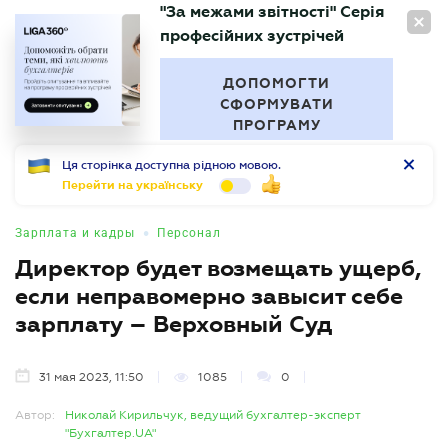
"За межами звітності" Серія
RU
професійних зустрічей
БУХГАЛТЕР
.UA
ДОПОМОГТИ
СФОРМУВАТИ
ПРОГРАМУ
Ця сторінка доступна рідною мовою.
Перейти на українську
•
Зарплата и кадры
Персонал
Директор будет возмещать ущерб,
если неправомерно завысит себе
зарплату – Верховный Суд
31 мая 2023, 11:50
1085
0
Автор:
Николай Кирильчук, ведущий бухгалтер-эксперт
"Бухгалтер.UA"