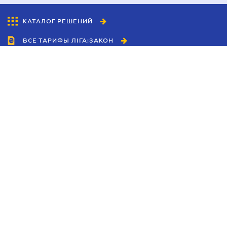
КАТАЛОГ РЕШЕНИЙ
ВСЕ ТАРИФЫ ЛІГА:ЗАКОН
Сотрудничество
Агенты
Дилеры
Политика
конфиденциальности
Условия использования
сайта
Реклама
Блог
Новости компании
Руководства