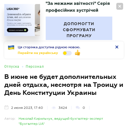
"За межами звітності" Серія
RU
професійних зустрічей
БУХГАЛТЕР
.UA
ДОПОМОГТИ
СФОРМУВАТИ
ПРОГРАМУ
Ця сторінка доступна рідною мовою.
Перейти на українську
•
Отпуска
Персонал
В июне не будет дополнительных
дней отдыха, несмотря на Троицу и
День Конституции Украины
2 июня 2023, 17:40
3424
0
Автор:
Николай Кирильчук, ведущий бухгалтер-эксперт
"Бухгалтер.UA"