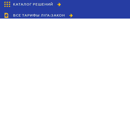
КАТАЛОГ РЕШЕНИЙ
ВСЕ ТАРИФЫ ЛІГА:ЗАКОН
Сотрудничество
Агенты
Дилеры
Политика
конфиденциальности
Условия использования
сайта
Реклама
Блог
Новости компании
Руководства
Каталоги компаний