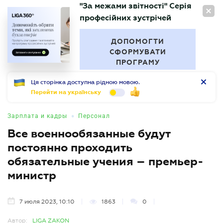
"За межами звітності" Серія
RU
професійних зустрічей
БУХГАЛТЕР
.UA
ДОПОМОГТИ
СФОРМУВАТИ
ПРОГРАМУ
Ця сторінка доступна рідною мовою.
Перейти на українську
•
Зарплата и кадры
Персонал
Все военнообязанные будут
постоянно проходить
обязательные учения – премьер-
министр
7 июля 2023, 10:10
1863
0
Автор:
LIGA ZAKON