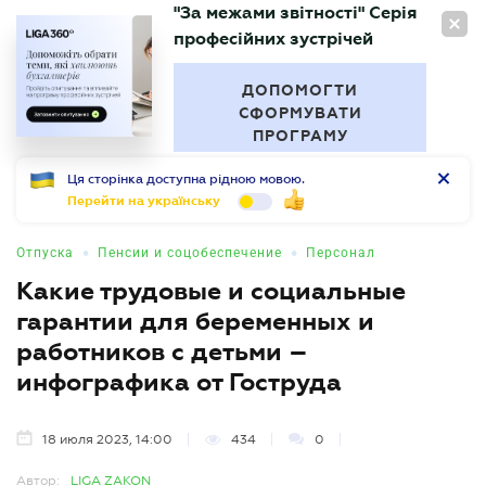
"За межами звітності" Серія
RU
професійних зустрічей
БУХГАЛТЕР
.UA
ДОПОМОГТИ
СФОРМУВАТИ
ПРОГРАМУ
Ця сторінка доступна рідною мовою.
Перейти на українську
•
•
Отпуска
Пенсии и соцобеспечение
Персонал
Какие трудовые и социальные
гарантии для беременных и
работников с детьми –
инфографика от Гоструда
18 июля 2023, 14:00
434
0
Автор:
LIGA ZAKON