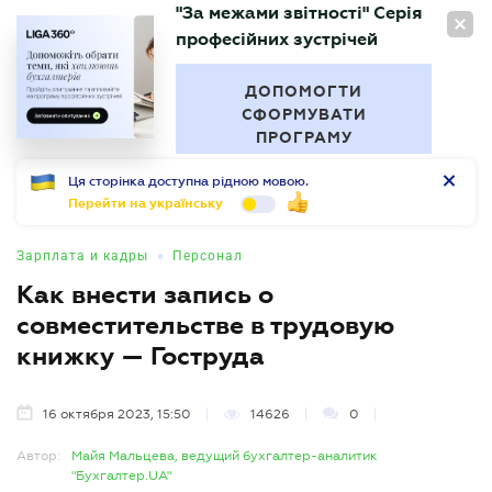
"За межами звітності" Серія
RU
професійних зустрічей
БУХГАЛТЕР
.UA
ДОПОМОГТИ
СФОРМУВАТИ
ПРОГРАМУ
Ця сторінка доступна рідною мовою.
Перейти на українську
•
Зарплата и кадры
Персонал
Как внести запись о
совместительстве в трудовую
книжку — Гоструда
16 октября 2023, 15:50
14626
0
Автор:
Майя Мальцева, ведущий бухгалтер-аналитик
"Бухгалтер.UA"