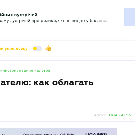
УХГАЛТЕРУ
ійних зустрічей
арь
Актуально
му зустрічей про ризики, які не видно у балансі.
а українську
инистрирование налогов
телю: как облагать
Автор:
LIGA ZAKON