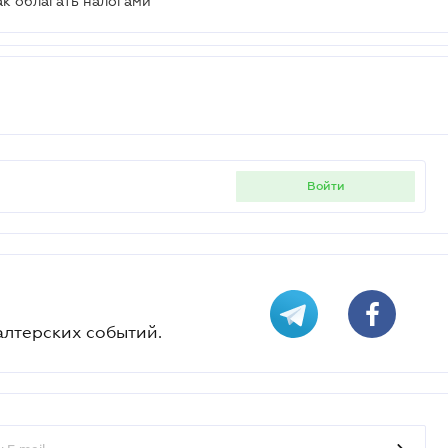
к облагать налогами
войти
алтерских событий.