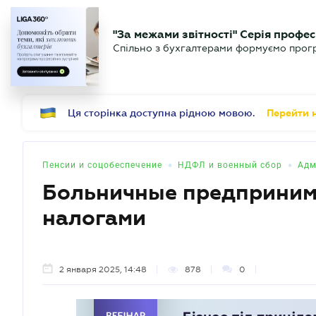
БИЗНЕСУ
ЮРИСТУ
Б
"За межами звітності" Серія профес
БУХГАЛТЕР
Новости
Аналитика
Календ
Спільно з бухгалтерами формуємо програ
.UA
Ця сторінка доступна рідною мовою.
Перейти н
•
•
Пенсии и соцобеспечение
НДФЛ и военный сбор
Адм
Больничные предпринима
налогами
2 января 2025, 14:48
878
0