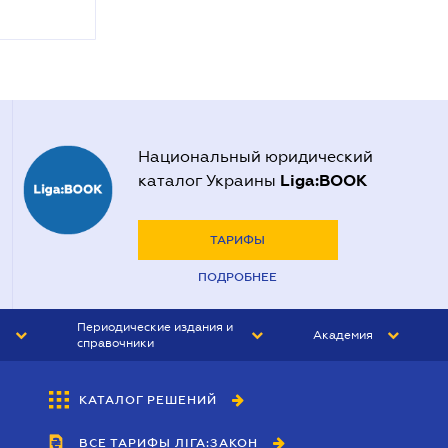
Национальный юридический
Liga:BOOK
каталог Украины
ТАРИФЫ
ПОДРОБНЕЕ
Периодические издания и
Академия
справочники
ЮРИСТ&ЗАКОН
АКАДЕМИЯ ЛІГА:ЗАКОН
КАТАЛОГ РЕШЕНИЙ
БУХГАЛТЕР&ЗАКОН
ВСЕ ТАРИФЫ ЛІГА:ЗАКОН
ВЕСТНИК МСФО