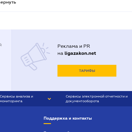
вернуть
й
Реклама и PR
ligazakon.net
на
ТАРИФЫ
Сервисы анализа и
Сервисы электронной отчетности и
мониторинга
документооборота
CONTR AGENT
Liga:REPORT
Поддержка и контакты
SMS-МАЯК
VERDICTUM