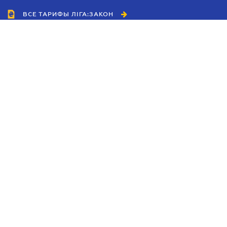
ВСЕ ТАРИФЫ ЛІГА:ЗАКОН
Сотрудничество
Агенты
Дилеры
Политика
конфиденциальности
Условия использования
сайта
Реклама
Блог
Новости компании
Руководства
Каталоги компаний
Темы в центре внимания