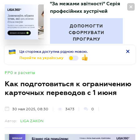
"За межами звітності" Серія
RU
професійних зустрічей
БУХГАЛТЕР
.UA
ДОПОМОГТИ
СФОРМУВАТИ
ПРОГРАМУ
Ця сторінка доступна рідною мовою.
Перейти на українську
РРО и расчеты
Как подготовиться к ограничению
карточных переводов с 1 июня
30 мая 2025, 08:30
3473
0
Автор:
LIGA ZAKON