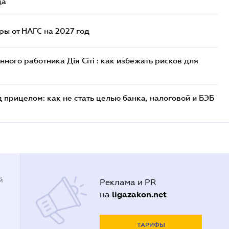
да
ы от НАГС на 2027 год
ого работника Дія Сіті : как избежать рисков для
 прицелом: как не стать целью банка, налоговой и БЭБ
й
Реклама и PR
ligazakon.net
на
ТАРИФЫ