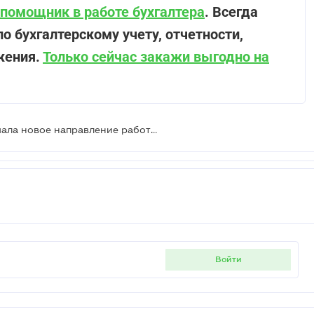
помощник в работе бухгалтера
. Всегда
о бухгалтерскому учету, отчетности,
жения.
Только сейчас закажи выгодно на
С 8 мая Госпродпотребслужба начала новое направление работы — работодателям приготовиться
войти