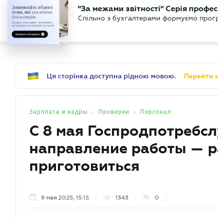
БИЗНЕСУ
ЮРИСТУ
Б
"За межами звітності" Серія профес
БУХГАЛТЕР
Новости
Аналитика
Календ
Спільно з бухгалтерами формуємо програ
.UA
Ця сторінка доступна рідною мовою.
Перейти н
•
•
Зарплата и кадры
Проверки
Персонал
С 8 мая Госпродпотребс
направление работы — 
приготовиться
9 мая 2025, 15:15
1343
0