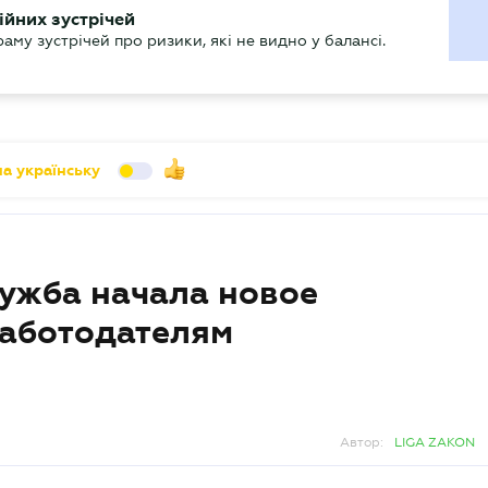
УХГАЛТЕРУ
ійних зустрічей
арь
Актуально
му зустрічей про ризики, які не видно у балансі.
а українську
лужба начала новое
работодателям
Автор:
LIGA ZAKON