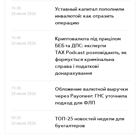
16.30
Уставный капитал пополнили
28 июля 2026
инвалютой: как отразить
операцию
16.40
Криптовалюта під прицілом
20 июля 2026
БЕБ та ДПС: експерти
TAX Podcast розповідають, як
формується кримінальна
справа і податкові
донарахування
15.30
Обложение валютной выручки
20 июля 2026
через Payoneer: ГНС уточнила
подход для ФЛП
09.30
ТОП-25 новостей недели для
20 июля 2026
бухгалтеров