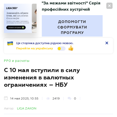
"За межами звітності" Серія
RU
професійних зустрічей
БУХГАЛТЕР
.UA
ДОПОМОГТИ
СФОРМУВАТИ
ПРОГРАМУ
Ця сторінка доступна рідною мовою.
Перейти на українську
РРО и расчеты
С 10 мая вступили в силу
изменения в валютных
ограничениях – НБУ
14 мая 2025, 10:55
2419
0
Автор:
LIGA ZAKON