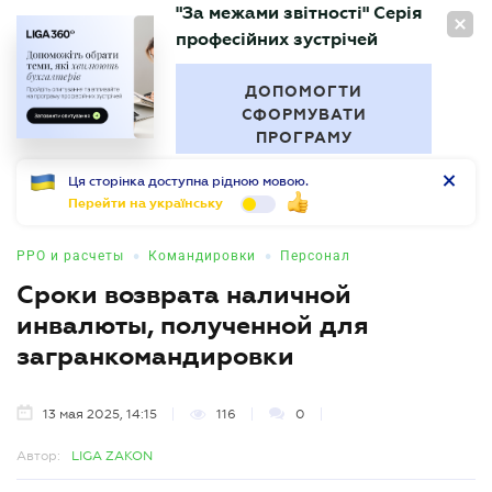
"За межами звітності" Серія
RU
професійних зустрічей
БУХГАЛТЕР
.UA
ДОПОМОГТИ
СФОРМУВАТИ
ПРОГРАМУ
Ця сторінка доступна рідною мовою.
Перейти на українську
•
•
РРО и расчеты
Командировки
Персонал
Сроки возврата наличной
инвалюты, полученной для
загранкомандировки
13 мая 2025, 14:15
116
0
Автор:
LIGA ZAKON