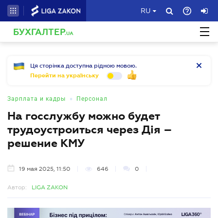
RU
БУХГАЛТЕР
.UA
Ця сторінка доступна рідною мовою.
Перейти на українську
•
Зарплата и кадры
Персонал
На госслужбу можно будет
трудоустроиться через Дія –
решение КМУ
19 мая 2025, 11:50
646
0
Автор:
LIGA ZAKON