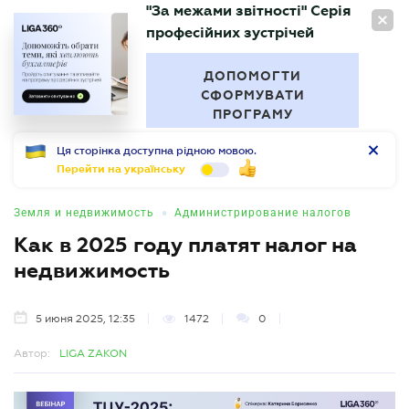
"За межами звітності" Серія
RU
професійних зустрічей
БУХГАЛТЕР
.UA
ДОПОМОГТИ
СФОРМУВАТИ
ПРОГРАМУ
Ця сторінка доступна рідною мовою.
Перейти на українську
•
Земля и недвижимость
Администрирование налогов
Как в 2025 году платят налог на
недвижимость
5 июня 2025, 12:35
1472
0
Автор:
LIGA ZAKON