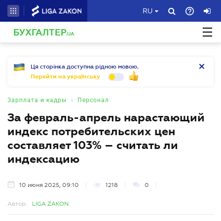
RU
БУХГАЛТЕР
.UA
Ця сторінка доступна рідною мовою.
Перейти на українську
•
Зарплата и кадры
Персонал
За февраль-апрель нарастающий
индекс потребительских цен
составляет 103% – считать ли
индексацию
10 июня 2025, 09:10
1218
0
Автор:
LIGA ZAKON