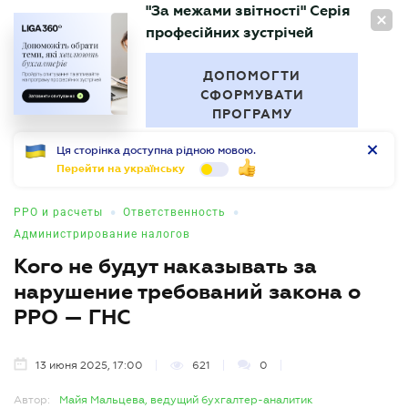
"За межами звітності" Серія
RU
професійних зустрічей
БУХГАЛТЕР
.UA
ДОПОМОГТИ
СФОРМУВАТИ
ПРОГРАМУ
Ця сторінка доступна рідною мовою.
Перейти на українську
•
•
РРО и расчеты
Ответственность
Администрирование налогов
Кого не будут наказывать за
нарушение требований закона о
РРО — ГНС
13 июня 2025, 17:00
621
0
Автор:
Майя Мальцева, ведущий бухгалтер-аналитик