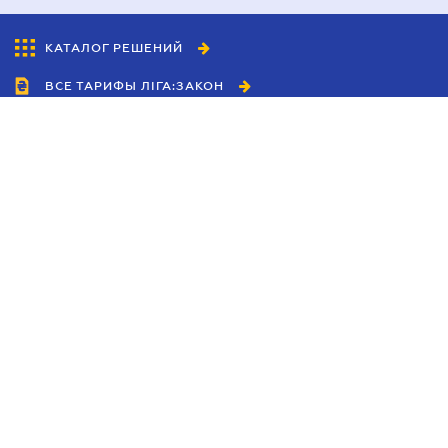
КАТАЛОГ РЕШЕНИЙ
ВСЕ ТАРИФЫ ЛІГА:ЗАКОН
Сотрудничество
Агенты
Дилеры
Политика
конфиденциальности
Условия использования
сайта
Реклама
Блог
Новости компании
Руководства