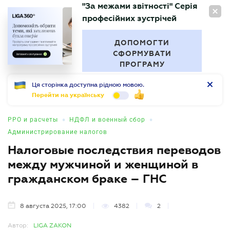
"За межами звітності" Серія
RU
професійних зустрічей
БУХГАЛТЕР
.UA
ДОПОМОГТИ
СФОРМУВАТИ
ПРОГРАМУ
Ця сторінка доступна рідною мовою.
Перейти на українську
•
•
РРО и расчеты
НДФЛ и военный сбор
Администрирование налогов
Налоговые последствия переводов
между мужчиной и женщиной в
гражданском браке – ГНС
8 августа 2025, 17:00
4382
2
Автор:
LIGA ZAKON