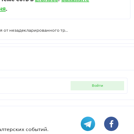
ня
.
Как самостоятельно защитить себя от незадекларированного труда – советы Гоструда
войти
алтерских событий.