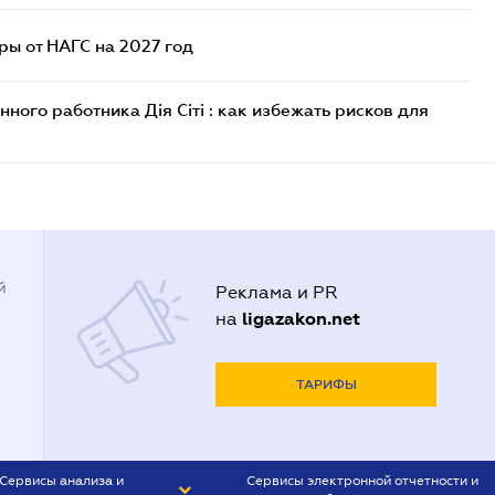
ы от НАГС на 2027 год
ого работника Дія Сіті : как избежать рисков для
й
Реклама и PR
ligazakon.net
на
ТАРИФЫ
Сервисы анализа и
Сервисы электронной отчетности и