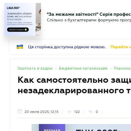
БИЗНЕСУ
ЮРИСТУ
Б
"За межами звітності" Серія профес
БУХГАЛТЕР
Новости
Аналитика
Календ
Спільно з бухгалтерами формуємо програ
.UA
Ця сторінка доступна рідною мовою.
Перейти н
•
•
Зарплата и кадры
Бюджетные организации
Персона
Как самостоятельно защи
незадекларированного т
20 июня 2025, 12:15
122
0