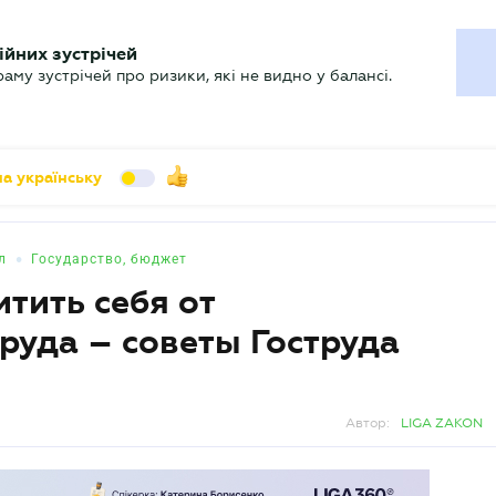
УХГАЛТЕРУ
ійних зустрічей
арь
Актуально
му зустрічей про ризики, які не видно у балансі.
а українську
•
л
Государство, бюджет
тить себя от
руда – советы Гоструда
Автор:
LIGA ZAKON