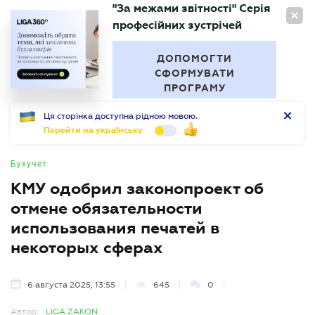
"За межами звітності" Серія
RU
професійних зустрічей
БУХГАЛТЕР
.UA
ДОПОМОГТИ
СФОРМУВАТИ
ПРОГРАМУ
Ця сторінка доступна рідною мовою.
Перейти на українську
Бухучет
КМУ одобрил законопроект об
отмене обязательности
использования печатей в
некоторых сферах
6 августа 2025, 13:55
645
0
Автор:
LIGA ZAKON