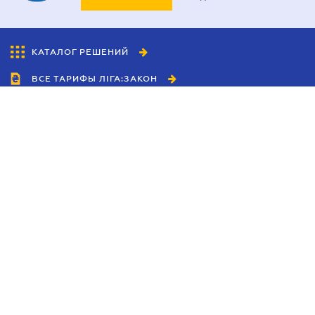
КАТАЛОГ РЕШЕНИЙ
ВСЕ ТАРИФЫ ЛІГА:ЗАКОН
Сотрудничество
Агенты
Дилеры
Политика
конфиденциальности
Условия использования
сайта
Реклама
Блог
Новости компании