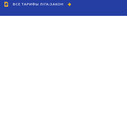
ВСЕ ТАРИФЫ ЛІГА:ЗАКОН
Сотрудничество
Агенты
Дилеры
Политика
конфиденциальности
Условия использования
сайта
Реклама
Блог
Новости компании
Руководства
Каталоги компаний
Темы в центре внимания