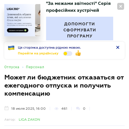
"За межами звітності" Серія
RU
професійних зустрічей
БУХГАЛТЕР
.UA
ДОПОМОГТИ
СФОРМУВАТИ
ПРОГРАМУ
Ця сторінка доступна рідною мовою.
Перейти на українську
•
Отпуска
Персонал
Может ли бюджетник отказаться от
ежегодного отпуска и получить
компенсацию
18 июля 2025, 16:00
461
0
Автор:
LIGA ZAKON