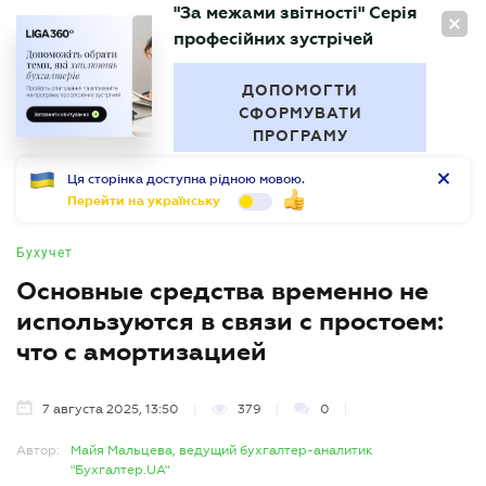
"За межами звітності" Серія
RU
професійних зустрічей
БУХГАЛТЕР
.UA
ДОПОМОГТИ
СФОРМУВАТИ
ПРОГРАМУ
Ця сторінка доступна рідною мовою.
Перейти на українську
Бухучет
Основные средства временно не
используются в связи с простоем:
что с амортизацией
7 августа 2025, 13:50
379
0
Автор:
Майя Мальцева, ведущий бухгалтер-аналитик
"Бухгалтер.UA"