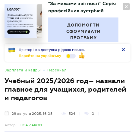
"За межами звітності" Серія
RU
професійних зустрічей
БУХГАЛТЕР
.UA
ДОПОМОГТИ
СФОРМУВАТИ
ПРОГРАМУ
Ця сторінка доступна рідною мовою.
Перейти на українську
•
Зарплата и кадры
Персонал
Учебный 2025/2026 год– назвали
главное для учащихся, родителей
и педагогов
29 августа 2025, 16:05
524
0
Автор:
LIGA ZAKON