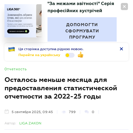
"За межами звітності" Серія
RU
професійних зустрічей
БУХГАЛТЕР
.UA
ДОПОМОГТИ
СФОРМУВАТИ
ПРОГРАМУ
Ця сторінка доступна рідною мовою.
Перейти на українську
Отчетность
Осталось меньше месяца для
предоставления статистической
отчетности за 2022-25 годы
5 сентября 2025, 09:45
799
0
Автор:
LIGA ZAKON