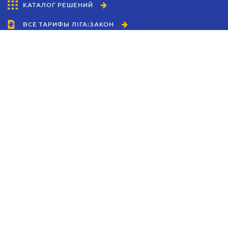
КАТАЛОГ РЕШЕНИЙ
ВСЕ ТАРИФЫ ЛІГА:ЗАКОН
Сотрудничество
Агенты
Дилеры
Политика
конфиденциальности
Условия использования
сайта
Реклама
Блог
Новости компании
Руководства
Каталоги компаний