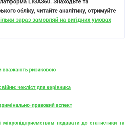
-платформа LIGA360. Знаходьте та
ького обліку, читайте аналітику, отримуйте
ільки зараз замовляй на вигідних умовах
ни вважають ризиковою
 війни: чекліст для керівника
: кримінально-правовий аспект
і мікропідприємствам подавати до статистики та