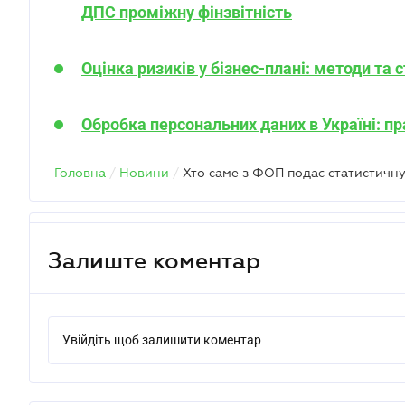
ДПС проміжну фінзвітність
Оцінка ризиків у бізнес-плані: методи та с
Обробка персональних даних в Україні: пр
Головна
/
Новини
/
Хто саме з ФОП подає статистичну 
Залиште коментар
Увійдіть щоб залишити коментар