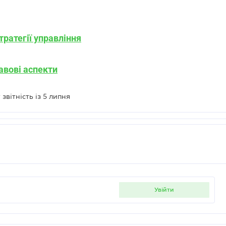
тратегії управління
авові аспекти
звітність із 5 липня
увійти