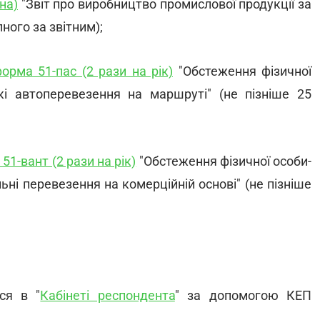
на)
"Звіт про виробництво промислової продукції за
пного за звітним);
орма 51-пас (2 рази на рік)
"Обстеження фізичної
і автоперевезення на маршруті" (не пізніше 25
51-вант (2 рази на рік)
"Обстеження фізичної особи-
ні перевезення на комерційній основі" (не пізніше
ся в "
Кабінеті респондента
" за допомогою КЕП