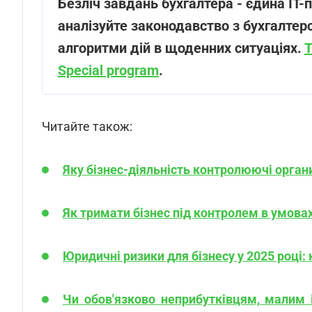
Безліч завдань бухгалтера - єдина ІТ
аналізуйте законодавство з бухгалтерс
алгоритми дій в щоденних ситуаціях.
Т
Special program
.
Читайте також:
Яку бізнес-діяльність контролюючі орга
Як тримати бізнес під контролем в умовах
Юридичні ризики для бізнесу у 2025 році
Чи обов'язково неприбутківцям, малим 