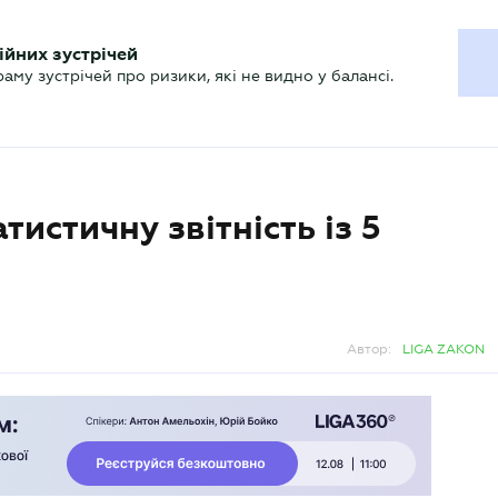
ХГАЛТЕРУ
ійних зустрічей
р
Актуально
му зустрічей про ризики, які не видно у балансі.
тистичну звітність із 5
Автор:
LIGA ZAKON