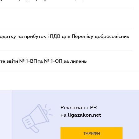
одатку на прибуток і ПДВ для Переліку добросовісних
те звіти № 1-ВП та № 1-ОП за липень
Реклама та PR
ligazakon.net
на
ТАРИФИ