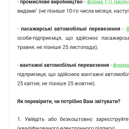
-
промислове виробництво
-
форма 1-П (місяч
видами" (не пізніше 10-го числа місяця, насту
-
пасажирські автомобільні перевезення
-
ф
особи-підприємця, що здійснює пасажирськ
травня, не пізніше 25 листопада);
-
вантажні автомобільні перевезення
-
форма 
підприємця, що здійснює вантажні автомобіль
25 квітня, не пізніше 25 жовтня).
Як перевірити, чи потрібно Вам звітувати?
1. Увійдіть або безкоштовно зареєструйте
(кваліфікованого електронного підпису).