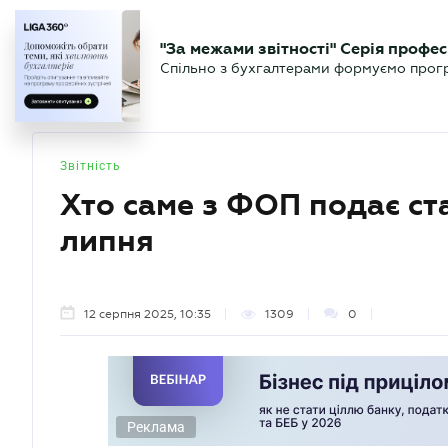
БІЗНЕСУ
ЮРИСТУ
БУ
"За межами звітності" Серія профес
БУХГАЛТЕР
Новини
Аналітика
Календа
Спільно з бухгалтерами формуємо програ
.UA
Звітність
Хто саме з ФОП подає ста
липня
12 серпня 2025, 10:35
1309
0
Реклама