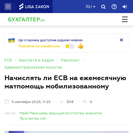
RU
БУХГАЛТЕР
.UA
Ця сторінка доступна рідною мовою.
Перейти на українську
•
•
•
ЕСВ
Зарплата и кадры
Персонал
Администрирование налогов
Начислять ли ЕСВ на ежемесячную
матпомощь мобилизованному
5 сентября 2025, 11:25
308
0
Автор:
Майя Мальцева, ведущий бухгалтер-аналитик
"Бухгалтер.UA"