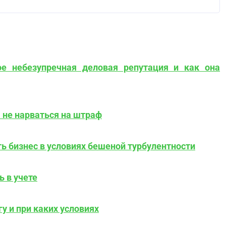
ое небезупречная деловая репутация и как она
не нарваться на штраф
ть бизнес в условиях бешеной турбулентности
 в учете
 и при каких условиях