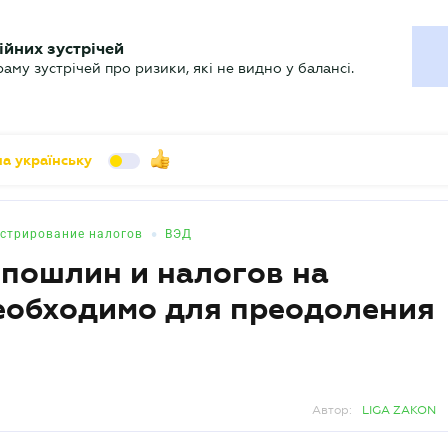
УХГАЛТЕРУ
ійних зустрічей
арь
Актуально
му зустрічей про ризики, які не видно у балансі.
а українську
•
стрирование налогов
ВЭД
пошлин и налогов на
еобходимо для преодоления
Автор:
LIGA ZAKON