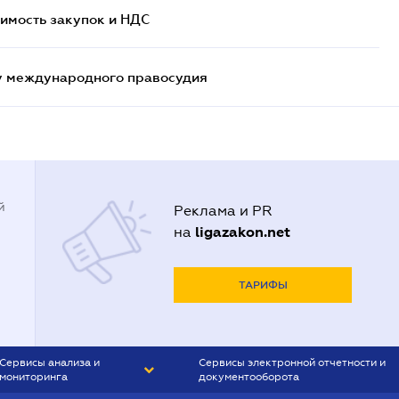
имость закупок и НДС
му международного правосудия
й
Реклама и PR
ligazakon.net
на
ТАРИФЫ
Сервисы анализа и
Сервисы электронной отчетности и
мониторинга
документооборота