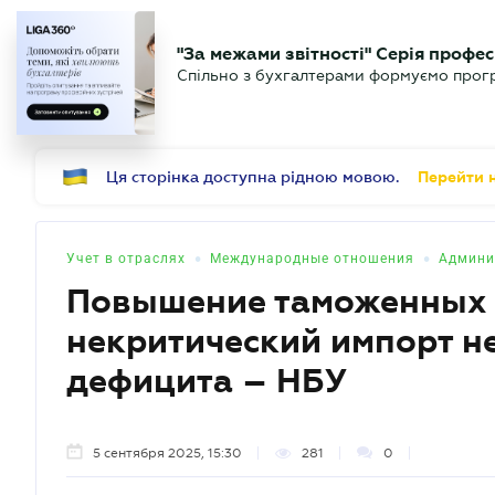
БИЗНЕСУ
ЮРИСТУ
Б
"За межами звітності" Серія профес
БУХГАЛТЕР
Новости
Аналитика
Календ
Спільно з бухгалтерами формуємо програ
.UA
Ця сторінка доступна рідною мовою.
Перейти н
•
•
Учет в отраслях
Международные отношения
Админи
Повышение таможенных 
некритический импорт н
дефицита – НБУ
5 сентября 2025, 15:30
281
0