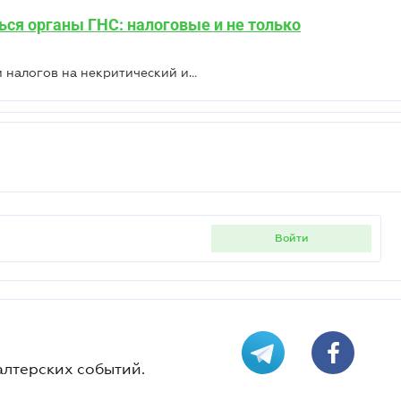
ься органы ГНС: налоговые и не только
Повышение таможенных пошлин и налогов на некритический импорт необходимо для преодоления дефицита – НБУ
войти
алтерских событий.