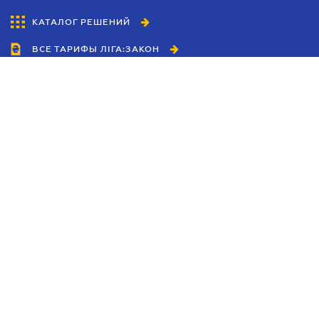
КАТАЛОГ РЕШЕНИЙ
ВСЕ ТАРИФЫ ЛІГА:ЗАКОН
Сотрудничество
Агенты
Дилеры
Политика
конфиденциальности
Условия использования
сайта
Реклама
Блог
Новости компании
Руководства
Каталоги компаний