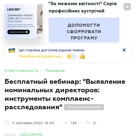
"За межами звітності" Серія
RU
професійних зустрічей
БУХГАЛТЕР
.UA
ДОПОМОГТИ
СФОРМУВАТИ
ПРОГРАМУ
Ця сторінка доступна рідною мовою.
Перейти на українську
•
Ответственность
Проверки
Бесплатный вебинар: "Выявление
номинальных директоров:
инструменты комплаенс-
расследования"
Новости компаний
11 сентября 2025, 16:40
139
0
Автор:
LIGA ZAKON