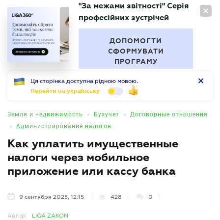
"За межами звітності" Серія
RU
професійних зустрічей
БУХГАЛТЕР
.UA
ДОПОМОГТИ
СФОРМУВАТИ
ПРОГРАМУ
Ця сторінка доступна рідною мовою.
Перейти на українську
•
•
Земля и недвижимость
Бухучет
Договорные отношения
•
Администрирование налогов
Как уплатить имущественные
налоги через мобильное
приложение или кассу банка
9 сентября 2025, 12:15
428
0
Автор:
LIGA ZAKON