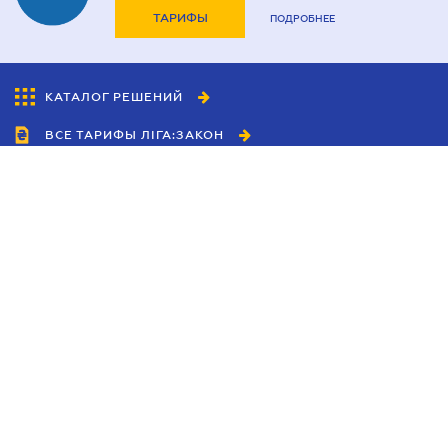
ТАРИФЫ
ПОДРОБНЕЕ
КАТАЛОГ РЕШЕНИЙ
ВСЕ ТАРИФЫ ЛІГА:ЗАКОН
Сотрудничество
Агенты
Дилеры
Политика
конфиденциальности
Условия использования
сайта
Реклама
Блог