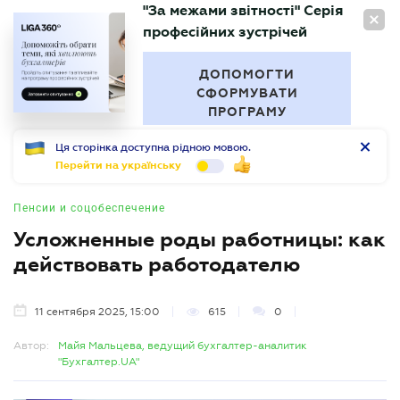
"За межами звітності" Серія
RU
професійних зустрічей
БУХГАЛТЕР
.UA
ДОПОМОГТИ
СФОРМУВАТИ
ПРОГРАМУ
Ця сторінка доступна рідною мовою.
Перейти на українську
Пенсии и соцобеспечение
Усложненные роды работницы: как
действовать работодателю
11 сентября 2025, 15:00
615
0
Автор:
Майя Мальцева, ведущий бухгалтер-аналитик
"Бухгалтер.UA"