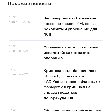
Похожие новости
13.30
Запланировано обновление
4 августа 2026
кассовых чеков: IMEI, новые
реквизиты и упрощение для
ФЛП
16.30
Уставный капитал пополнили
28 июля 2026
инвалютой: как отразить
операцию
16.40
Криптовалюта під прицілом
20 июля 2026
БЕБ та ДПС: експерти
TAX Podcast розповідають, як
формується кримінальна
справа і податкові
донарахування
15.30
Обложение валютной выручки