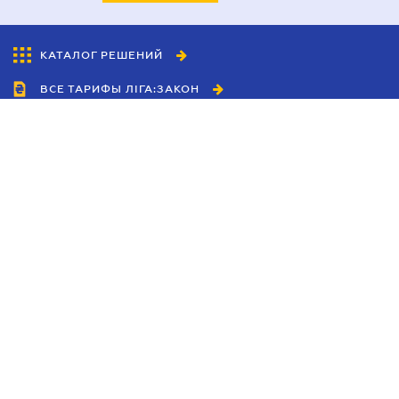
КАТАЛОГ РЕШЕНИЙ
ВСЕ ТАРИФЫ ЛІГА:ЗАКОН
Сотрудничество
Агенты
Дилеры
Политика
конфиденциальности
Условия использования
сайта
Реклама
Блог
Новости компании
Руководства