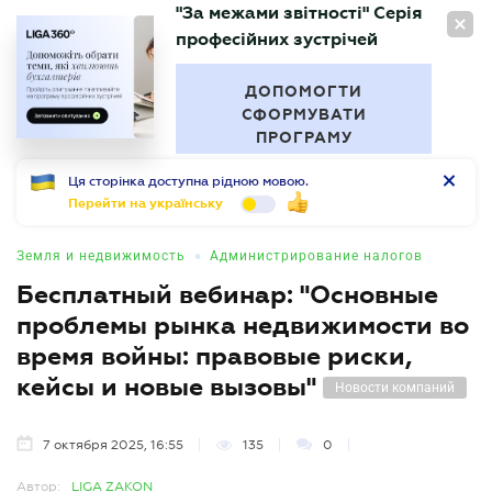
"За межами звітності" Серія
RU
професійних зустрічей
БУХГАЛТЕР
.UA
ДОПОМОГТИ
СФОРМУВАТИ
ПРОГРАМУ
Ця сторінка доступна рідною мовою.
Перейти на українську
•
Земля и недвижимость
Администрирование налогов
Бесплатный вебинар: "Основные
проблемы рынка недвижимости во
время войны: правовые риски,
кейсы и новые вызовы"
Новости компаний
7 октября 2025, 16:55
135
0
Автор:
LIGA ZAKON