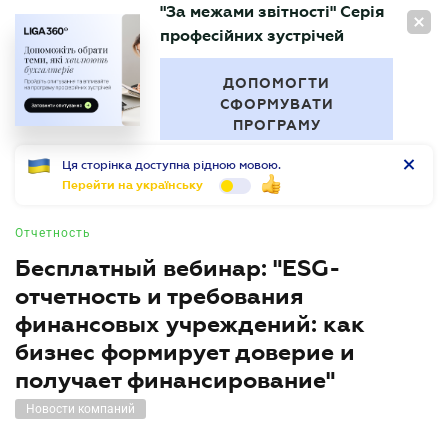
"За межами звітності" Серія
RU
професійних зустрічей
БУХГАЛТЕР
.UA
ДОПОМОГТИ
СФОРМУВАТИ
ПРОГРАМУ
Ця сторінка доступна рідною мовою.
Перейти на українську
Отчетность
Бесплатный вебинар: "ESG-
отчетность и требования
финансовых учреждений: как
бизнес формирует доверие и
получает финансирование"
Новости компаний