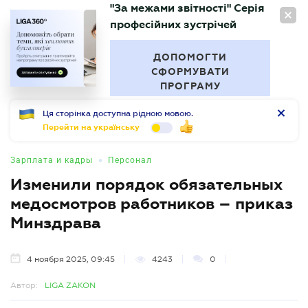
"За межами звітності" Серія
RU
професійних зустрічей
БУХГАЛТЕР
.UA
ДОПОМОГТИ
СФОРМУВАТИ
ПРОГРАМУ
Ця сторінка доступна рідною мовою.
Перейти на українську
•
Зарплата и кадры
Персонал
Изменили порядок обязательных
медосмотров работников – приказ
Минздрава
4 ноября 2025, 09:45
4243
0
Автор:
LIGA ZAKON