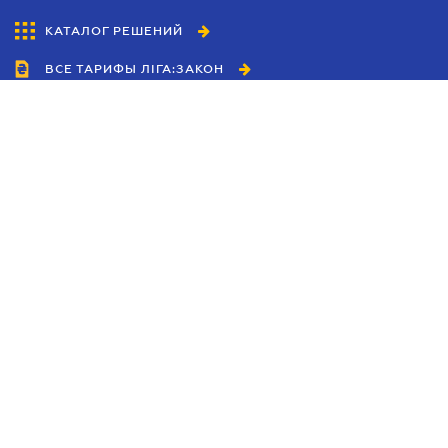
КАТАЛОГ РЕШЕНИЙ
ВСЕ ТАРИФЫ ЛІГА:ЗАКОН
Сотрудничество
Агенты
Дилеры
Политика
конфиденциальности
Условия использования
сайта
Реклама
Блог
Новости компании
Руководства
Каталоги компаний