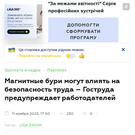
"За межами звітності" Серія
RU
професійних зустрічей
БУХГАЛТЕР
.UA
ДОПОМОГТИ
СФОРМУВАТИ
ПРОГРАМУ
Ця сторінка доступна рідною мовою.
Перейти на українську
•
Зарплата и кадры
Персонал
Магнитные бури могут влиять на
безопасность труда – Гоструда
предупреждает работодателей
11 ноября 2025, 17:00
230
0
Автор:
LIGA ZAKON