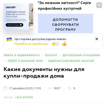
"За межами звітності" Серія
RU
професійних зустрічей
БУХГАЛТЕР
.UA
ДОПОМОГТИ
СФОРМУВАТИ
ПРОГРАМУ
Ця сторінка доступна рідною мовою.
Перейти на українську
•
•
Земля и недвижимость
Бухучет
Договорные отношения
•
•
НДФЛ и военный сбор
Администрирование налогов
Какие документы нужны для
купли-продажи дома
17 декабря 2025, 11:05
1807
0
Автор:
LIGA ZAKON