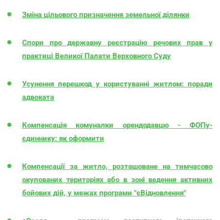
Зміна цільового призначення земельної ділянки
Спори про державну реєстрацію речових прав у
практиці Великої Палати Верховного Суду
Усунення перешкод у користуванні житлом: поради
адвоката
Компенсація комуналки орендодавцю - ФОПу-
єдиннику: як оформити
Компенсації за житло, розташоване на тимчасово
окупованих територіях або в зоні ведення активних
бойових дій, у межах програми "єВідновлення"