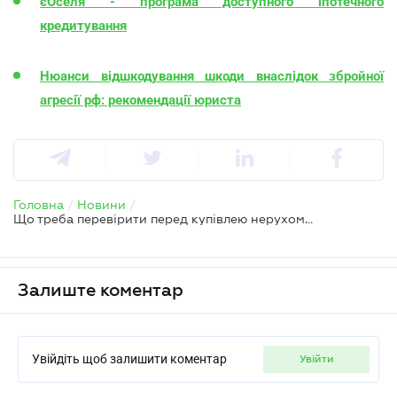
єОселя - програма доступного іпотечного
кредитування
Нюанси відшкодування шкоди внаслідок збройної
агресії рф: рекомендації юриста
Головна
/
Новини
/
Що треба перевірити перед купівлею нерухомості на вторинному ринку
Залиште коментар
Увійдіть щоб залишити коментар
увійти