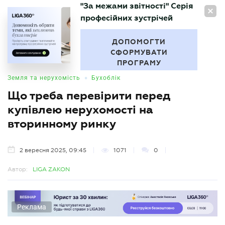
"За межами звітності" Серія
UA
професійних зустрічей
БУХГАЛТЕР
.UA
ДОПОМОГТИ
СФОРМУВАТИ
ПРОГРАМУ
•
Земля та нерухомість
Бухоблік
Що треба перевірити перед
купівлею нерухомості на
вторинному ринку
2 вересня 2025, 09:45
1071
0
Автор:
LIGA ZAKON
Реклама