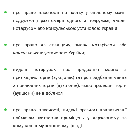
про право власності на частку у спільному майні
подружжя у разі смерті одного з подружжя, видані
нотаріусом або консульською установою України;
про право на спадщину, видані нотаріусом або
консульською установою України;
видані нотаріусом про придбання майна з
прилюдних торгів (аукціонів) та про придбання майна
з прилюдних торгів (аукціонів), якщо прилюдні торги
(аукціони) не відбулися;
про право власності, видані органом приватизації
наймачам житлових приміщень у державному та
комунальному житловому фонді;