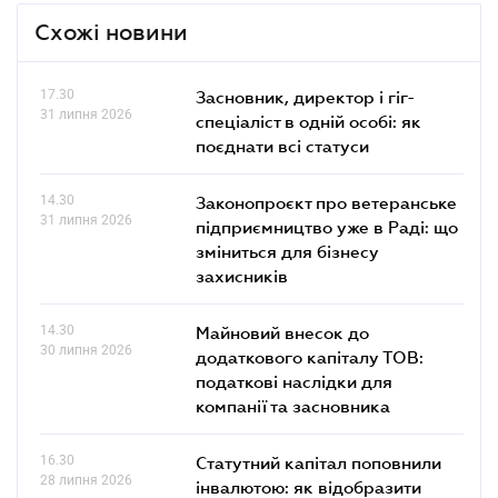
Схожі новини
17.30
Засновник, директор і гіг-
31 липня 2026
спеціаліст в одній особі: як
поєднати всі статуси
14.30
Законопроєкт про ветеранське
31 липня 2026
підприємництво уже в Раді: що
зміниться для бізнесу
захисників
14.30
Майновий внесок до
30 липня 2026
додаткового капіталу ТОВ:
податкові наслідки для
компанії та засновника
16.30
Статутний капітал поповнили
28 липня 2026
інвалютою: як відобразити