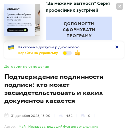
"За межами звітності" Серія
RU
професійних зустрічей
БУХГАЛТЕР
.UA
ДОПОМОГТИ
СФОРМУВАТИ
ПРОГРАМУ
Ця сторінка доступна рідною мовою.
Перейти на українську
Договорные отношения
Подтверждение подлинности
подписи: кто может
засвидетельствовать и каких
документов касается
31 декабря 2025, 15:00
482
0
Автор:
Майя Мальцева, ведущий бухгалтер-аналитик