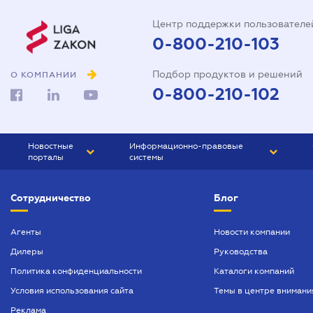
Центр поддержки пользователе
0-800-210-103
Подбор продуктов и решений
О КОМПАНИИ
0-800-210-102
Новостные
Информационно-правовые
порталы
системы
ЮРЛИГА
Право Украины
Сотрудничество
Блог
БИЗНЕС
ГРАНД
БУХГАЛТЕР.ua
ПРАЙМ
Агенты
Новости компании
Дилеры
Руководства
БУХГАЛТЕР ПРОФ
Политика конфиденциальности
Каталоги компаний
ЮРИСТ ПРОФ
Условия использования сайта
Темы в центре внимани
ЮРИСТ
Реклама