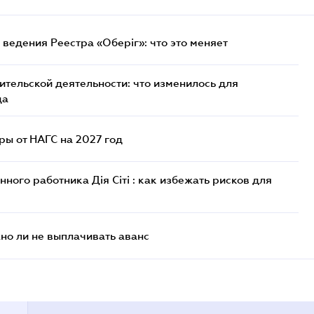
ведения Реестра «Оберіг»: что это меняет
тельской деятельности: что изменилось для
да
ы от НАГС на 2027 год
ого работника Дія Сіті : как избежать рисков для
но ли не выплачивать аванс