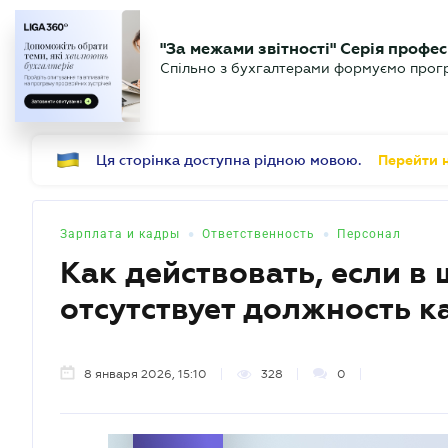
БИЗНЕСУ
ЮРИСТУ
Б
"За межами звітності" Серія профес
БУХГАЛТЕР
Новости
Аналитика
Календ
Спільно з бухгалтерами формуємо програ
.UA
Ця сторінка доступна рідною мовою.
Перейти н
•
•
Зарплата и кадры
Ответственность
Персонал
Как действовать, если в
отсутствует должность к
8 января 2026, 15:10
328
0