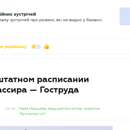
УХГАЛТЕРУ
ійних зустрічей
арь
Актуально
му зустрічей про ризики, які не видно у балансі.
а українську
 штатном расписании
ассира — Гоструда
Автор:
Майя Мальцева, ведущий бухгалтер-аналитик
"Бухгалтер.UA"