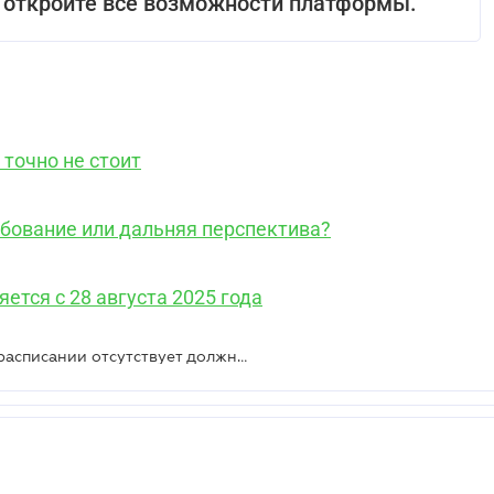
 откройте все возможности платформы.
 точно не стоит
ебование или дальняя перспектива?
ется с 28 августа 2025 года
Как действовать, если в штатном расписании отсутствует должность кассира — Гоструда