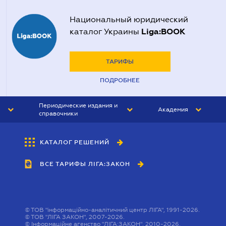
Национальный юридический
Liga:BOOK
каталог Украины
ТАРИФЫ
ПОДРОБНЕЕ
Периодические издания и
Академия
справочники
ЮРИСТ&ЗАКОН
АКАДЕМИЯ ЛІГА:ЗАКОН
КАТАЛОГ РЕШЕНИЙ
БУХГАЛТЕР&ЗАКОН
ВСЕ ТАРИФЫ ЛІГА:ЗАКОН
ВЕСТНИК МСФО
ИНТЕРБУХ
ЛИЧНЫЙ ЭКСПЕРТ
©
ТОВ "інформаційно-аналітичний центр ЛІГА", 1991-2026.
©
ТОВ "ЛІГА ЗАКОН", 2007-2026.
©
Інформаційне агенство "ЛІГА:ЗАКОН", 2010-2026.