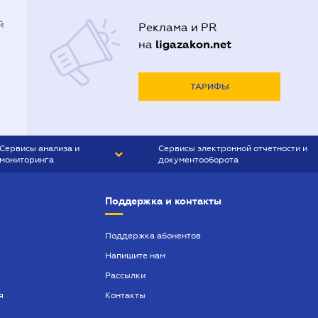
й
Реклама и PR
ligazakon.net
на
ТАРИФЫ
Сервисы анализа и
Сервисы электронной отчетности и
мониторинга
документооборота
CONTR AGENT
Liga:REPORT
Поддержка и контакты
SMS-МАЯК
VERDICTUM
Поддержка абонентов
Напишите нам
SEMANTRUM
Рассылки
SMS-МАЯК ИПОТЕКА
я
Контакты