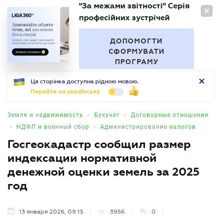
"За межами звітності" Серія
RU
професійних зустрічей
БУХГАЛТЕР
.UA
ДОПОМОГТИ
СФОРМУВАТИ
ПРОГРАМУ
Ця сторінка доступна рідною мовою.
Перейти на українську
•
•
Земля и недвижимость
Бухучет
Договорные отношения
•
•
НДФЛ и военный сбор
Администрирование налогов
Госгеокадастр сообщил размер
индексации нормативной
денежной оценки земель за 2025
год
13 января 2026, 09:15
3956
0