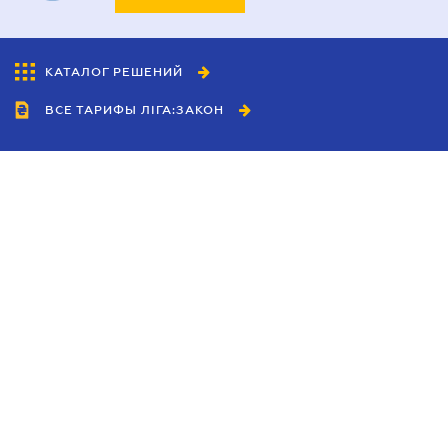
КАТАЛОГ РЕШЕНИЙ
ВСЕ ТАРИФЫ ЛІГА:ЗАКОН
Сотрудничество
Агенты
Дилеры
Политика
конфиденциальности
Условия использования
сайта
Реклама
Блог
Новости компании