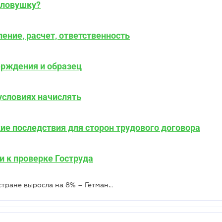
 ловушку?
ление, расчет, ответственность
ерждения и образец
условиях начислять
кие последствия для сторон трудового договора
и к проверке Гоструда
За 2025 год средняя зарплата по стране выросла на 8% – Гетманцев