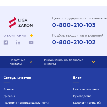
Центр поддержки пользователе
0-800-210-103
Подбор продуктов и решений
О КОМПАНИИ
0-800-210-102
Новостные
Информационно-правовые
порталы
системы
ЮРЛИГА
Право Украины
Сотрудничество
Блог
БИЗНЕС
ГРАНД
БУХГАЛТЕР.ua
ПРАЙМ
Агенты
Новости компании
Дилеры
Руководства
БУХГАЛТЕР ПРОФ
Политика конфиденциальности
Каталоги компаний
ЮРИСТ ПРОФ