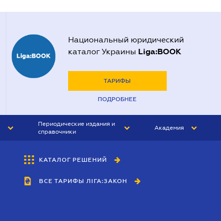
Национальный юридический
Liga:BOOK
каталог Украины
ТАРИФЫ
ПОДРОБНЕЕ
Периодические издания и
Академия
справочники
ЮРИСТ&ЗАКОН
АКАДЕМИЯ ЛІГА:ЗАКОН
КАТАЛОГ РЕШЕНИЙ
БУХГАЛТЕР&ЗАКОН
ВСЕ ТАРИФЫ ЛІГА:ЗАКОН
ВЕСТНИК МСФО
ИНТЕРБУХ
ЛИЧНЫЙ ЭКСПЕРТ