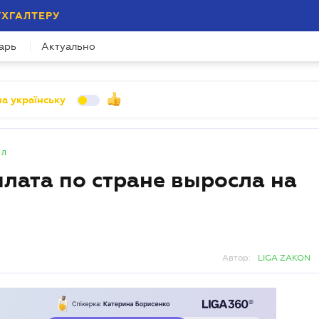
УХГАЛТЕРУ
арь
Актуально
а українську
ал
плата по стране выросла на
Автор:
LIGA ZAKON