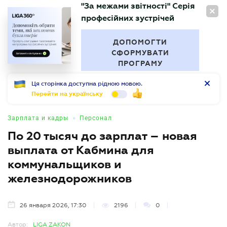
"За межами звітності" Серія
RU
професійних зустрічей
БУХГАЛТЕР
.UA
ДОПОМОГТИ
СФОРМУВАТИ
ПРОГРАМУ
Ця сторінка доступна рідною мовою.
Перейти на українську
•
Зарплата и кадры
Персонал
По 20 тысяч до зарплат – новая
выплата от Кабмина для
коммунальщиков и
железнодорожников
26 января 2026, 17:30
2196
0
Автор:
LIGA ZAKON