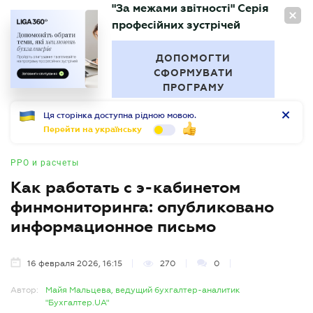
"За межами звітності" Серія
RU
професійних зустрічей
БУХГАЛТЕР
.UA
ДОПОМОГТИ
СФОРМУВАТИ
ПРОГРАМУ
Ця сторінка доступна рідною мовою.
Перейти на українську
РРО и расчеты
Как работать с э-кабинетом
финмониторинга: опубликовано
информационное письмо
16 февраля 2026, 16:15
270
0
Автор:
Майя Мальцева, ведущий бухгалтер-аналитик
"Бухгалтер.UA"