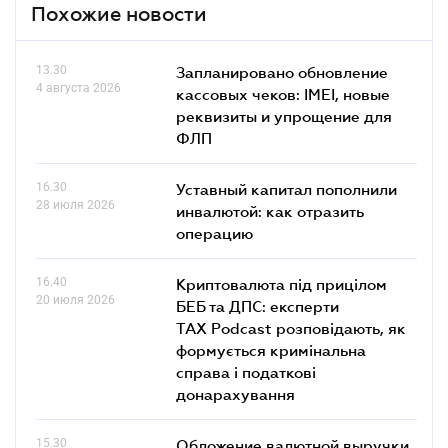
Похожие новости
13.30
Запланировано обновление
4 августа 2026
кассовых чеков: IMEI, новые
реквизиты и упрощение для
ФЛП
16.30
Уставный капитал пополнили
28 июля 2026
инвалютой: как отразить
операцию
16.40
Криптовалюта під прицілом
20 июля 2026
БЕБ та ДПС: експерти
TAX Podcast розповідають, як
формується кримінальна
справа і податкові
донарахування
15.30
Обложение валютной выручки