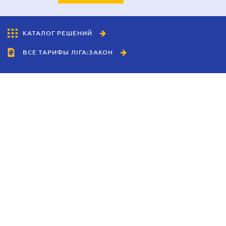
КАТАЛОГ РЕШЕНИЙ
ВСЕ ТАРИФЫ ЛІГА:ЗАКОН
Сотрудничество
Агенты
Дилеры
Политика
конфиденциальности
Условия использования
сайта
Реклама
Блог
Новости компании