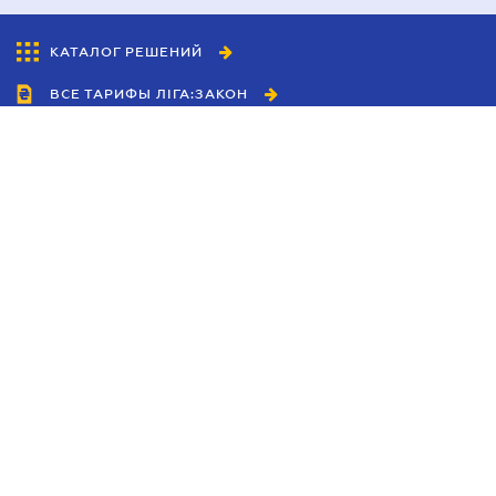
КАТАЛОГ РЕШЕНИЙ
ВСЕ ТАРИФЫ ЛІГА:ЗАКОН
Сотрудничество
Агенты
Дилеры
Политика
конфиденциальности
Условия использования
сайта
Реклама
Блог
Новости компании
Руководства