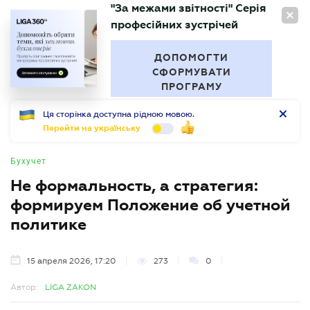
"За межами звітності" Серія
RU
професійних зустрічей
БУХГАЛТЕР
.UA
ДОПОМОГТИ
СФОРМУВАТИ
ПРОГРАМУ
Ця сторінка доступна рідною мовою.
Перейти на українську
Бухучет
Не формальность, а стратегия:
формируем Положение об учетной
политике
15 апреля 2026, 17:20
273
0
Автор:
LIGA ZAKON