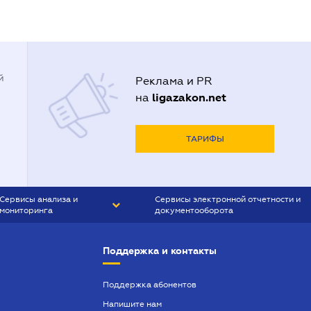
й
Реклама и PR
ligazakon.net
на
ТАРИФЫ
Сервисы анализа и
Сервисы электронной отчетности и
мониторинга
документооборота
CONTR AGENT
Liga:REPORT
Поддержка и контакты
SMS-МАЯК
VERDICTUM
Поддержка абонентов
Напишите нам
SEMANTRUM