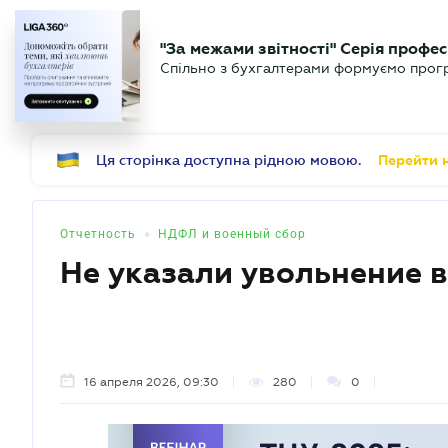
БИЗНЕСУ
ЮРИСТУ
Б
"За межами звітності" Серія профес
БУХГАЛТЕР
Новости
Аналитика
Календ
Спільно з бухгалтерами формуємо програ
.UA
Ця сторінка доступна рідною мовою.
Перейти н
•
Отчетность
НДФЛ и военный сбор
Не указали увольнение в
16 апреля 2026, 09:30
280
0