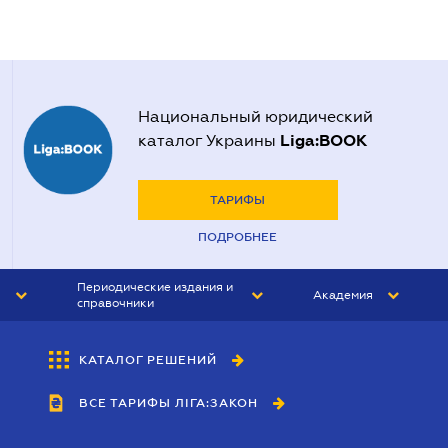
Национальный юридический
Liga:BOOK
каталог Украины
ТАРИФЫ
ПОДРОБНЕЕ
Периодические издания и
Академия
справочники
ЮРИСТ&ЗАКОН
АКАДЕМИЯ ЛІГА:ЗАКОН
КАТАЛОГ РЕШЕНИЙ
БУХГАЛТЕР&ЗАКОН
ВСЕ ТАРИФЫ ЛІГА:ЗАКОН
ВЕСТНИК МСФО
ИНТЕРБУХ