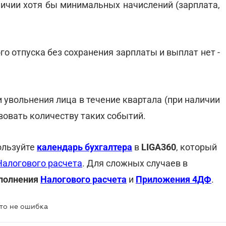
личии хотя бы минимальных начислений (зарплата,
го отпуска без сохранения зарплаты и выплат нет -
и увольнения лица в течение квартала (при наличии
вовать количеству таких событий.
ользуйте
календарь бухгалтера
в
LIGA360
, который
Налогового расчета
. Для сложных случаев в
полнения
Налогового расчета
и
Приложения 4ДФ
.
это не ошибка