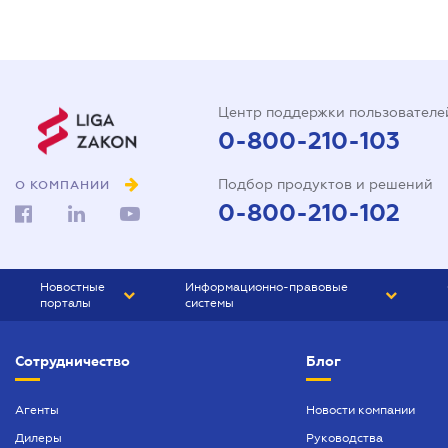
Центр поддержки пользователе
0-800-210-103
Подбор продуктов и решений
О КОМПАНИИ
0-800-210-102
Новостные
Информационно-правовые
порталы
системы
ЮРЛИГА
Право Украины
Сотрудничество
Блог
БИЗНЕС
ГРАНД
БУХГАЛТЕР.ua
ПРАЙМ
Агенты
Новости компании
Дилеры
Руководства
БУХГАЛТЕР ПРОФ