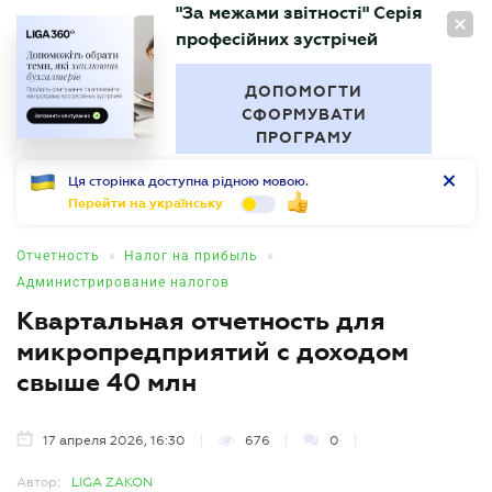
"За межами звітності" Серія
RU
професійних зустрічей
БУХГАЛТЕР
.UA
ДОПОМОГТИ
СФОРМУВАТИ
ПРОГРАМУ
Ця сторінка доступна рідною мовою.
Перейти на українську
•
•
Отчетность
Налог на прибыль
Администрирование налогов
Квартальная отчетность для
микропредприятий с доходом
свыше 40 млн
17 апреля 2026, 16:30
676
0
Автор:
LIGA ZAKON