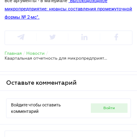
Все аргументы - в материале
"Высокодоходное
микропредприятие: нюансы составления промежуточной
формы № 2-мс".
Главная
/
Новости
/
Квартальная отчетность для микропредприятий с доходом свыше 40 млн
Оставьте комментарий
Войдите чтобы оставить
войти
комментарий